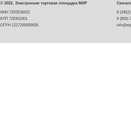
© 2022, Электронная торговая площадка МИР
Связат
ИНН 7203539432
8 (3452)
КПП 720301001
8 (800) 
ОГРН 1227200009926
info@etp