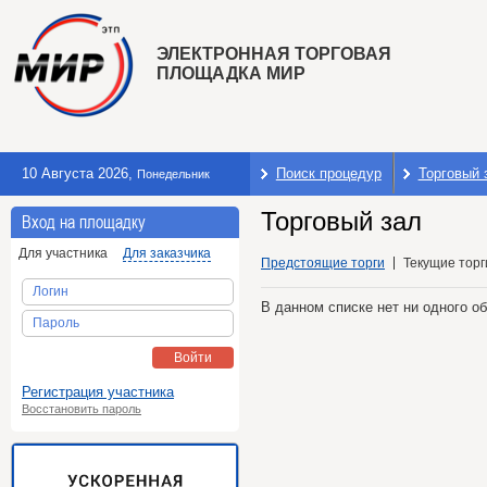
ЭЛЕКТРОННАЯ ТОРГОВАЯ
ПЛОЩАДКА МИР
10 Августа 2026
,
Поиск процедур
Торговый 
Понедельник
Торговый зал
Вход на площадку
Для участника
Для заказчика
Предстоящие торги
Текущие торг
Логин
В данном списке нет ни одного о
Пароль
Войти
Регистрация участника
Восстановить пароль