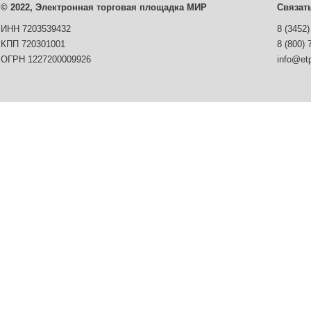
© 2022, Электронная торговая площадка МИР
Связат
ИНН 7203539432
8 (3452)
КПП 720301001
8 (800) 
ОГРН 1227200009926
info@etp