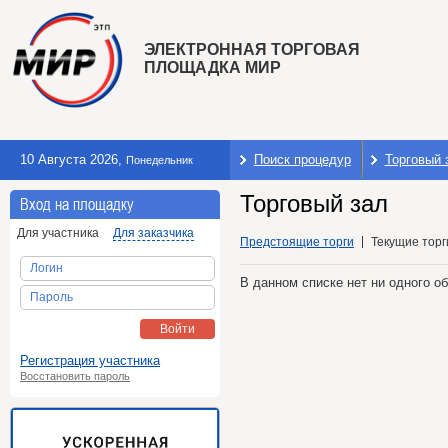
ЭЛЕКТРОННАЯ ТОРГОВАЯ
ПЛОЩАДКА МИР
10 Августа 2026
,
Поиск процедур
Торговый 
Понедельник
Торговый зал
Вход на площадку
Для участника
Для заказчика
Предстоящие торги
Текущие торг
Логин
В данном списке нет ни одного о
Пароль
Войти
Регистрация участника
Восстановить пароль