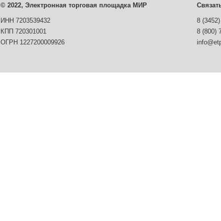
© 2022, Электронная торговая площадка МИР
Связат
ИНН 7203539432
8 (3452)
КПП 720301001
8 (800) 
ОГРН 1227200009926
info@etp