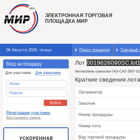
ЭЛЕКТРОННАЯ ТОРГОВАЯ
ПЛОЩАДКА МИР
06 Августа 2026
,
Поиск процедур
Торговый 
Четверг
Лот
0019626090SC.lot
Вход на площадку
Автомобиль-самосвал ГАЗ-САЗ-3507-01,
Для участника
Для заказчика
Краткие сведения лот
Логин
Организатор
Пароль
Войти
Заказчик
Регистрация участника
Номер процедуры
Восстановить пароль
Номер лота
Вид торговой процедуры