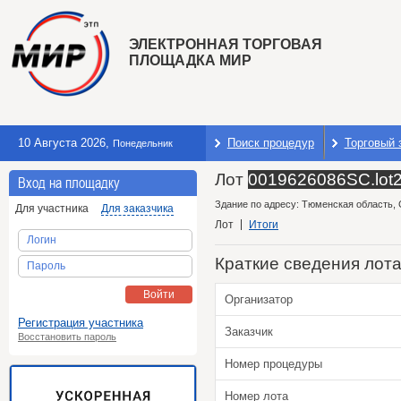
ЭЛЕКТРОННАЯ ТОРГОВАЯ
ПЛОЩАДКА МИР
10 Августа 2026
,
Поиск процедур
Торговый 
Понедельник
Лот
0019626086SC.lot
Вход на площадку
Здание по адресу: Тюменская область, 
Для участника
Для заказчика
Лот
Итоги
Логин
Краткие сведения лот
Пароль
Войти
Организатор
Регистрация участника
Заказчик
Восстановить пароль
Номер процедуры
Номер лота