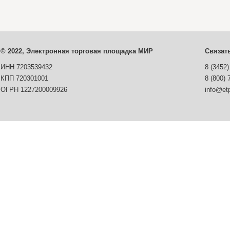
© 2022, Электронная торговая площадка МИР
Связат
ИНН 7203539432
8 (3452)
КПП 720301001
8 (800) 
ОГРН 1227200009926
info@etp