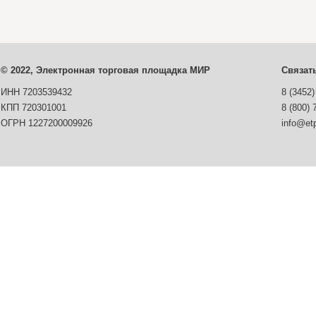
© 2022, Электронная торговая площадка МИР
Связат
ИНН 7203539432
8 (3452)
КПП 720301001
8 (800) 
ОГРН 1227200009926
info@etp