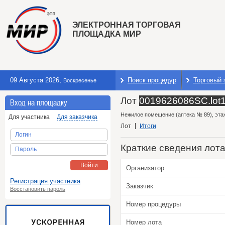
ЭЛЕКТРОННАЯ ТОРГОВАЯ
ПЛОЩАДКА МИР
09 Августа 2026
,
Поиск процедур
Торговый 
Воскресенье
Лот
0019626086SC.lot
Вход на площадку
Нежилое помещение (аптека № 89), этаж 
Для участника
Для заказчика
Лот
Итоги
Логин
Краткие сведения лот
Пароль
Войти
Организатор
Регистрация участника
Заказчик
Восстановить пароль
Номер процедуры
Номер лота