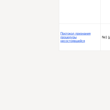
Протокол признания
процедуры
№1 (
несостоявшейся