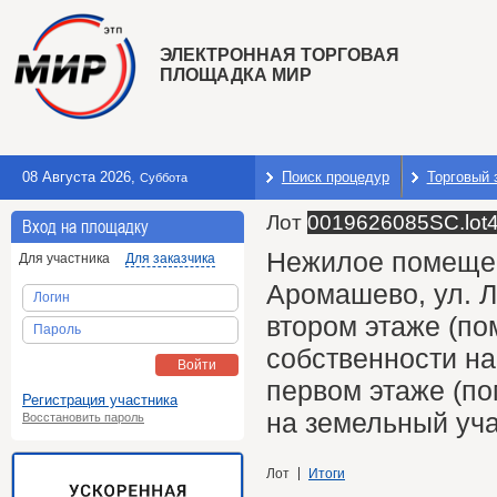
ЭЛЕКТРОННАЯ ТОРГОВАЯ
ПЛОЩАДКА МИР
08 Августа 2026
,
Поиск процедур
Торговый 
Суббота
Лот
0019626085SC.lot
Вход на площадку
Нежилое помещен
Для участника
Для заказчика
Аромашево, ул. Л
Логин
втором этаже (пом
Пароль
собственности н
Войти
первом этаже (по
Регистрация участника
на земельный уча
Восстановить пароль
Лот
Итоги