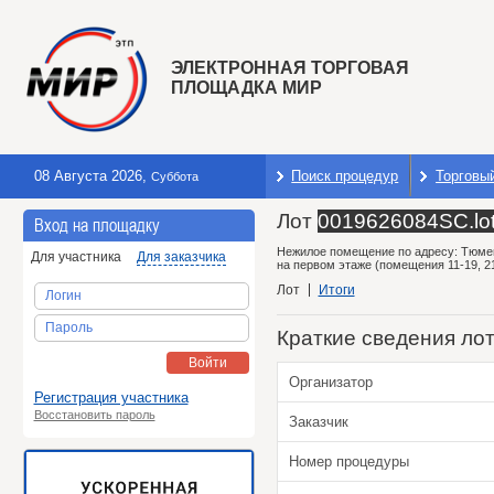
ЭЛЕКТРОННАЯ ТОРГОВАЯ
ПЛОЩАДКА МИР
08 Августа 2026
,
Поиск процедур
Торговы
Суббота
Лот
0019626084SC.lo
Вход на площадку
Нежилое помещение по адресу: Тюменс
Для участника
Для заказчика
на первом этаже (помещения 11-19, 2
Лот
Итоги
Логин
Пароль
Краткие сведения ло
Войти
Организатор
Регистрация участника
Восстановить пароль
Заказчик
Номер процедуры