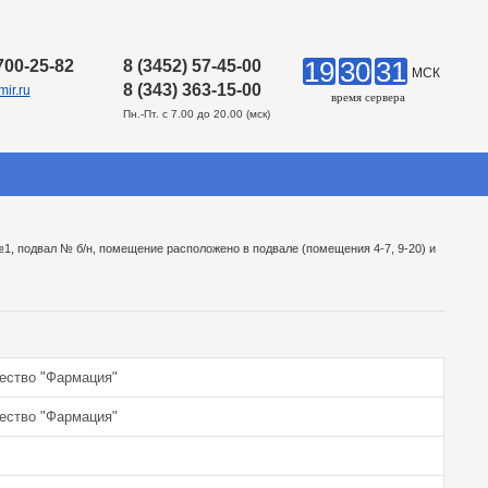
19
30
31
 700-25-82
8 (3452) 57-45-00
МСК
8 (343) 363-15-00
ir.ru
время сервера
Пн.-Пт. с 7.00 до 20.00 (мск)
№1, подвал № б/н, помещение расположено в подвале (помещения 4-7, 9-20) и
ество "Фармация"
ество "Фармация"