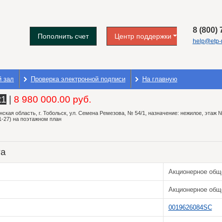
8 (800)
Пополнить счет
Центр поддержки
help@etp-m
й зал
Проверка электронной подписи
На главную
t1
|
8 980 000.00 руб.
кая область, г. Тобольск, ул. Семена Ремезова, № 54/1, назначение: нежилое, этаж 
1-27) на поэтажном план
та
Акционерное общ
Акционерное общ
0019626084SC