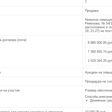
1
Продажа
Нежилое помещени
Ремезова, № 54/1
расположено в по
19, 21-27) на по
 договора (лота)
8 980 000.00 ру
7 360 655.74 ру
1 619 344.26 ру
ы
Аукцион на повы
Процедура не со
и на участие
Размер обеспечен
Способы внесения
Денежные сред
ратора
) для торгово-закупочных процедур
10 000.00 руб.