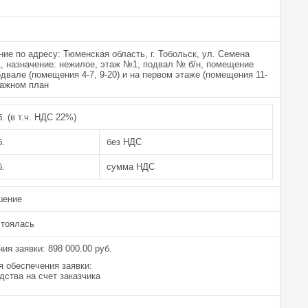
е по адресу: Тюменская область, г. Тобольск, ул. Семена
, назначение: нежилое, этаж №1, подвал № б/н, помещение
двале (помещения 4-7, 9-20) и на первом этаже (помещения 11-
этажном план
б. (в т.ч. НДС 22%)
б.
без НДС
б.
сумма НДС
шение
стоялась
ия заявки: 898 000.00 руб.
 обеспечения заявки:
ства на счет заказчика