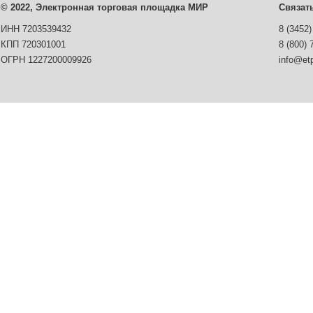
© 2022, Электронная торговая площадка МИР
Связат
ИНН 7203539432
8 (3452)
КПП 720301001
8 (800) 
ОГРН 1227200009926
info@etp