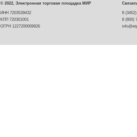
© 2022, Электронная торговая площадка МИР
Связат
ИНН 7203539432
8 (3452)
КПП 720301001
8 (800) 
ОГРН 1227200009926
info@etp