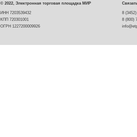
© 2022, Электронная торговая площадка МИР
Связат
ИНН 7203539432
8 (3452)
КПП 720301001
8 (800) 
ОГРН 1227200009926
info@etp