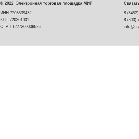
© 2022, Электронная торговая площадка МИР
Связат
ИНН 7203539432
8 (3452)
КПП 720301001
8 (800) 
ОГРН 1227200009926
info@etp