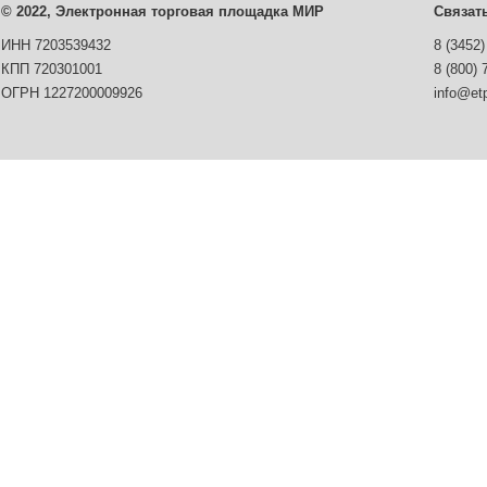
© 2022, Электронная торговая площадка МИР
Связат
ИНН 7203539432
8 (3452)
КПП 720301001
8 (800) 
ОГРН 1227200009926
info@etp