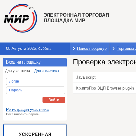
ЭЛЕКТРОННАЯ ТОРГОВАЯ
ПЛОЩАДКА МИР
08 Августа 2026
,
Поиск процедур
Торговый 
Суббота
Проверка электро
Вход на площадку
Для участника
Для заказчика
Java script
Логин
КриптоПро ЭЦП Browser plug-in
Пароль
Войти
Регистрация участника
Восстановить пароль