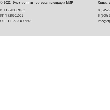
© 2022, Электронная торговая площадка МИР
Связат
ИНН 7203539432
8 (3452)
КПП 720301001
8 (800) 
ОГРН 1227200009926
info@etp