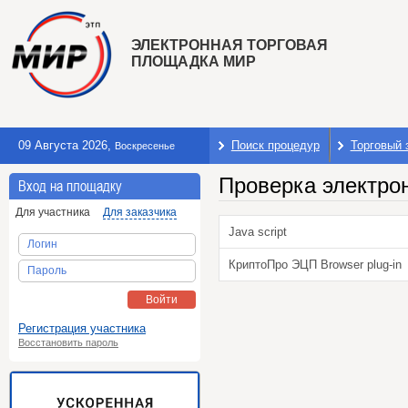
ЭЛЕКТРОННАЯ ТОРГОВАЯ
ПЛОЩАДКА МИР
09 Августа 2026
,
Поиск процедур
Торговый 
Воскресенье
Проверка электро
Вход на площадку
Для участника
Для заказчика
Java script
Логин
КриптоПро ЭЦП Browser plug-in
Пароль
Войти
Регистрация участника
Восстановить пароль