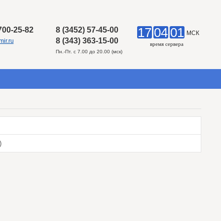
17
04
01
 700-25-82
8 (3452) 57-45-00
МСК
8 (343) 363-15-00
ir.ru
время сервера
Пн.-Пт. с 7.00 до 20.00 (мск)
)