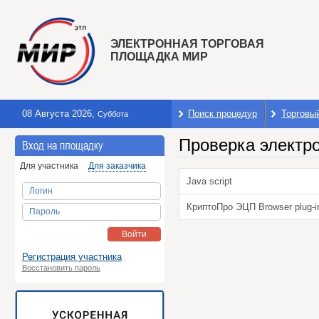
ЭЛЕКТРОННАЯ ТОРГОВАЯ
ПЛОЩАДКА МИР
08 Августа 2026
,
Поиск процедур
Торговы
Суббота
Проверка электр
Вход на площадку
Для участника
Для заказчика
Java script
Логин
КриптоПро ЭЦП Browser plug-i
Пароль
Войти
Регистрация участника
Восстановить пароль