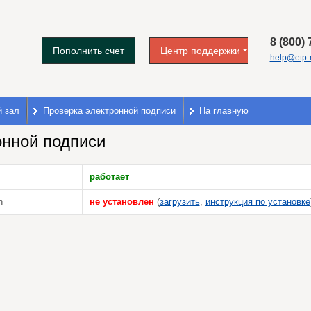
8 (800)
Пополнить счет
Центр поддержки
help@etp-m
й зал
Проверка электронной подписи
На главную
онной подписи
работает
n
не установлен
(
загрузить
,
инструкция по установке