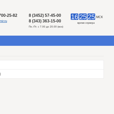
16
25
25
 700-25-82
8 (3452) 57-45-00
МСК
8 (343) 363-15-00
ir.ru
время сервера
Пн.-Пт. с 7.00 до 20.00 (мск)
)