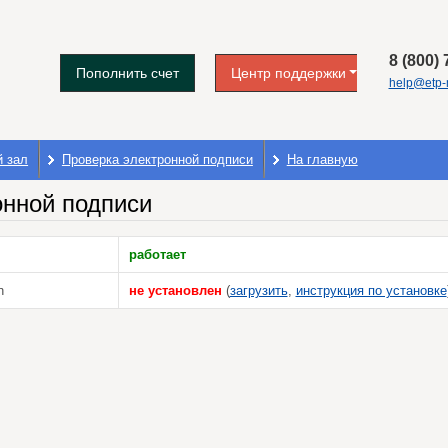
8 (800)
Пополнить счет
Центр поддержки
help@etp-m
й зал
Проверка электронной подписи
На главную
онной подписи
работает
n
не установлен
(
загрузить
,
инструкция по установке