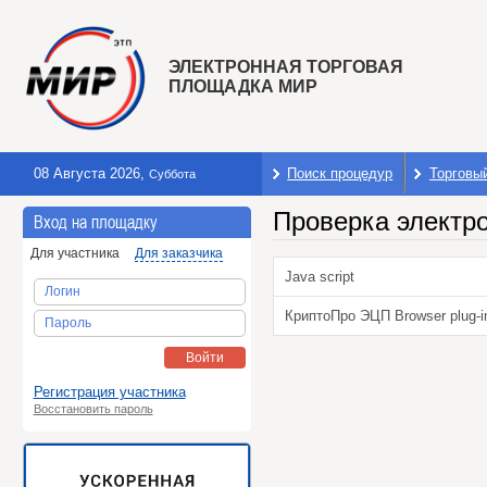
ЭЛЕКТРОННАЯ ТОРГОВАЯ
ПЛОЩАДКА МИР
08 Августа 2026
,
Поиск процедур
Торговы
Суббота
Проверка электр
Вход на площадку
Для участника
Для заказчика
Java script
Логин
КриптоПро ЭЦП Browser plug-i
Пароль
Войти
Регистрация участника
Восстановить пароль