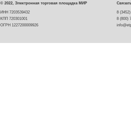
© 2022, Электронная торговая площадка МИР
Связат
ИНН 7203539432
8 (3452)
КПП 720301001
8 (800) 
ОГРН 1227200009926
info@etp