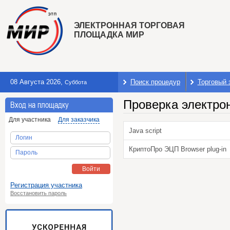
ЭЛЕКТРОННАЯ ТОРГОВАЯ
ПЛОЩАДКА МИР
08 Августа 2026
,
Поиск процедур
Торговый 
Суббота
Проверка электро
Вход на площадку
Для участника
Для заказчика
Java script
Логин
КриптоПро ЭЦП Browser plug-in
Пароль
Войти
Регистрация участника
Восстановить пароль