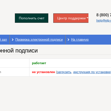
8 (800)
Пополнить счет
Центр поддержки
help@etp-m
й зал
Проверка электронной подписи
На главную
онной подписи
работает
n
не установлен
(
загрузить
,
инструкция по установке