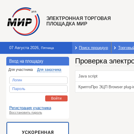
ЭЛЕКТРОННАЯ ТОРГОВАЯ
ПЛОЩАДКА МИР
07 Августа 2026
,
Поиск процедур
Торговы
Пятница
Проверка электр
Вход на площадку
Для участника
Для заказчика
Java script
Логин
КриптоПро ЭЦП Browser plug-i
Пароль
Войти
Регистрация участника
Восстановить пароль