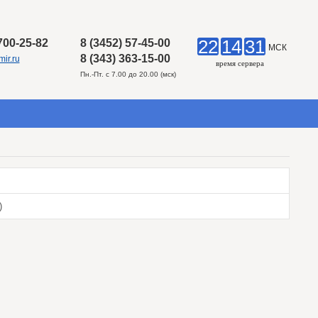
22
14
31
 700-25-82
8 (3452) 57-45-00
МСК
8 (343) 363-15-00
ir.ru
время сервера
Пн.-Пт. с 7.00 до 20.00 (мск)
)