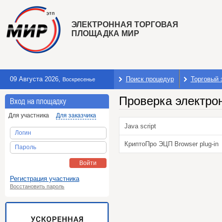
ЭЛЕКТРОННАЯ ТОРГОВАЯ
ПЛОЩАДКА МИР
09 Августа 2026
,
Поиск процедур
Торговый 
Воскресенье
Проверка электро
Вход на площадку
Для участника
Для заказчика
Java script
Логин
КриптоПро ЭЦП Browser plug-in
Пароль
Войти
Регистрация участника
Восстановить пароль