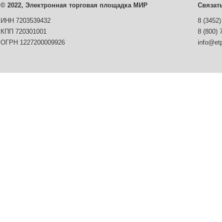
© 2022, Электронная торговая площадка МИР
Связат
ИНН 7203539432
8 (3452)
КПП 720301001
8 (800) 
ОГРН 1227200009926
info@etp