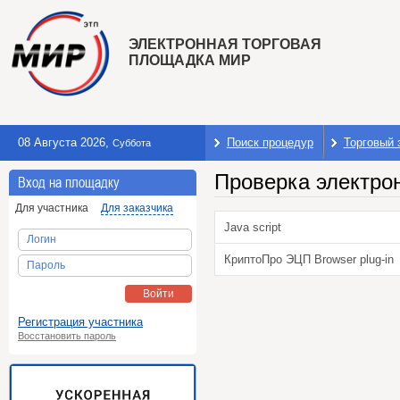
ЭЛЕКТРОННАЯ ТОРГОВАЯ
ПЛОЩАДКА МИР
08 Августа 2026
,
Поиск процедур
Торговый 
Суббота
Проверка электро
Вход на площадку
Для участника
Для заказчика
Java script
Логин
КриптоПро ЭЦП Browser plug-in
Пароль
Войти
Регистрация участника
Восстановить пароль