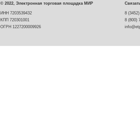
© 2022, Электронная торговая площадка МИР
Связат
ИНН 7203539432
8 (3452)
КПП 720301001
8 (800) 
ОГРН 1227200009926
info@etp